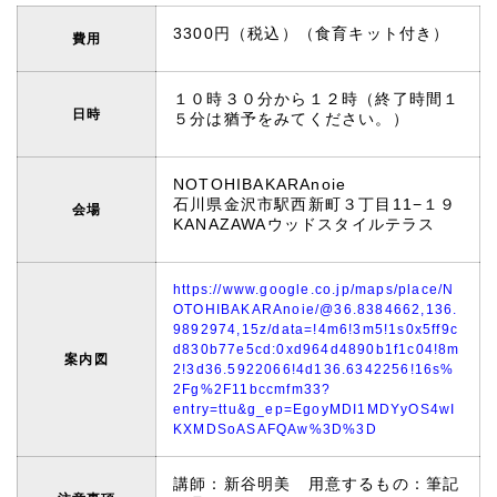
3300円（税込）（食育キット付き）
費用
１０時３０分から１２時（終了時間１
日時
５分は猶予をみてください。）
NOTOHIBAKARAnoie
石川県金沢市駅西新町３丁目11−１９
会場
KANAZAWAウッドスタイルテラス
https://www.google.co.jp/maps/place/N
OTOHIBAKARAnoie/@36.8384662,136.
9892974,15z/data=!4m6!3m5!1s0x5ff9c
d830b77e5cd:0xd964d4890b1f1c04!8m
案内図
2!3d36.5922066!4d136.6342256!16s%
2Fg%2F11bccmfm33?
entry=ttu&g_ep=EgoyMDI1MDYyOS4wI
KXMDSoASAFQAw%3D%3D
講師：新谷明美 用意するもの：筆記